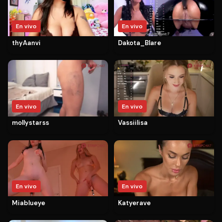
En vivo
En vivo
thyAanvi
Dakota_Blare
En vivo
En vivo
mollystarss
Vassiilisa
En vivo
En vivo
Miablueye
Katyerave