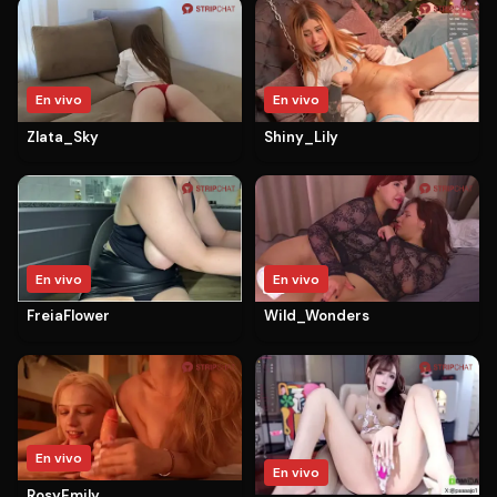
En vivo
En vivo
Zlata_Sky
Shiny_Lily
En vivo
En vivo
FreiaFlower
Wild_Wonders
En vivo
En vivo
RosyEmily