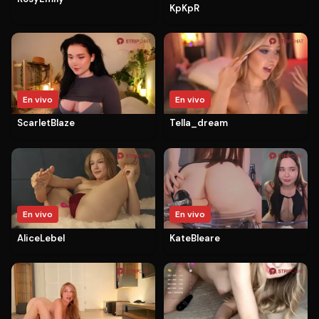
KpKpR
En vivo
En vivo
ScarletBlaze
Tella_dream
En vivo
En vivo
AliceLebel
KateBleare